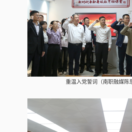
重温入党誓词（南职融媒陈思